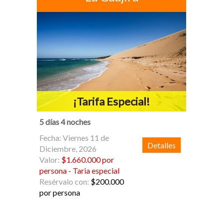
¡Tarifa Especial!
5 días 4 noches
Fecha: Viernes 11 de
Detalles
Diciembre, 2026
Valor:
$1.660.000 por
persona - Taria especial
Resérvalo con:
$200.000
por persona