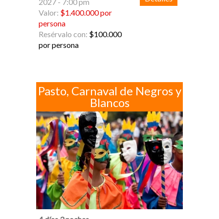
2027 - 7:00 pm
Valor:
$1.400.000 por
persona
Resérvalo con:
$100.000
por persona
Pasto, Carnaval de Negros y
Blancos