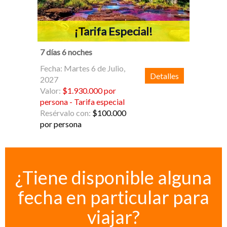
¡Tarifa Especial!
7 días 6 noches
Fecha: Martes 6 de Julio,
Detalles
2027
Valor:
$1.930.000 por
persona - Tarifa especial
Resérvalo con:
$100.000
por persona
¿Tiene disponible alguna
fecha en particular para
viajar?