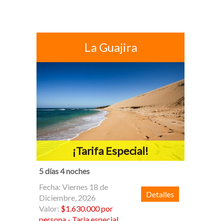
La Guajira
¡Tarifa Especial!
5 días 4 noches
Fecha: Viernes 18 de
Detalles
Diciembre, 2026
Valor:
$1.630.000 por
persona - Taria especial