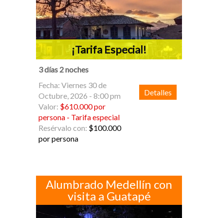
¡Tarifa Especial!
3 días 2 noches
Fecha: Viernes 30 de
Detalles
Octubre, 2026 - 8:00 pm
Valor:
$610.000 por
persona - Tarifa especial
Resérvalo con:
$100.000
por persona
Alumbrado Medellí­n con
visita a Guatapé