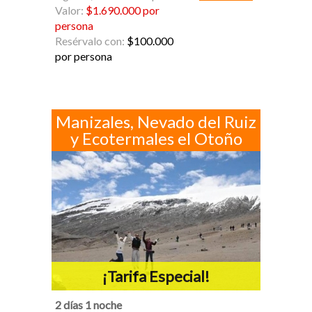
Valor:
$1.690.000 por
persona
Resérvalo con:
$100.000
por persona
Manizales, Nevado del Ruiz
y Ecotermales el Otoño
¡Tarifa Especial!
2 días 1 noche