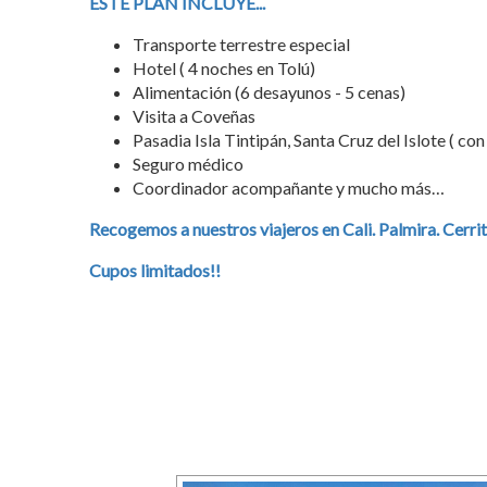
ESTE PLAN INCLUYE...
Transporte terrestre especial
Hotel (
4 noches en Tolú)
Alimentación (6 desayunos - 5 cenas)
Visita a Coveñas
Pasadia Isla Tintipán, Santa Cruz del Islote
( con
Seguro médico
Coordinador acompañante
y
mucho más…
Recogemos a nuestros viajeros en Cali. Palmira. Cerri
Cupos limitados!!