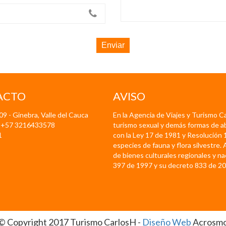
Enviar
ACTO
AVISO
-09 - Ginebra, Valle del Cauca
En la Agencia de Viajes y Turismo Ca
 +57 3216433578
turismo sexual y demás formas de 
1
con la Ley 17 de 1981 y Resolución 1
especies de fauna y flora silvestre.
de bienes culturales regionales y n
397 de 1997 y su decreto 833 de 20
© Copyright 2017 Turismo CarlosH -
Diseño Web
Acrosm