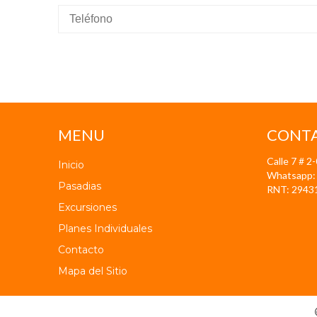
MENU
CONT
Calle 7 # 2
Inicio
Whatsapp:
Pasadias
RNT: 2943
Excursiones
Planes Individuales
Contacto
Mapa del Sitio