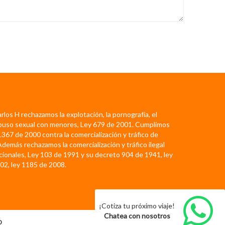
rlos H rechazamos la explotación, la pornografía, el
abuso sexual con menores, Ley 679 de 2001. Cumplimos
367 de 2000 contra la comercialización y tráfico de
 Además rechazamos la comercialización y tráfico ilegal
acionales, Ley 103 de 1991 y su decreto 904 de 1941, ley
02, ley 1185 de 2008.
¡Cotiza tu próximo viaje!
Chatea con nosotros
o